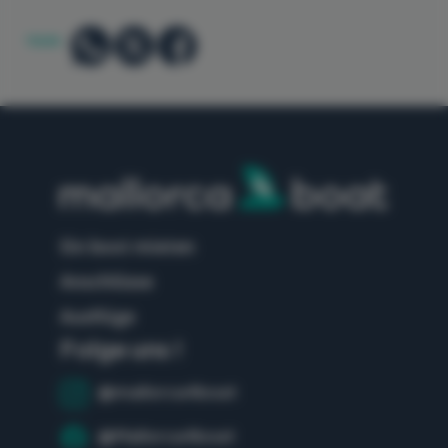
TEILEN:
ein boot mieten
anschlüsse
ausflüge
Folge uns !
@mallorca4boat
@Mallorca4boat