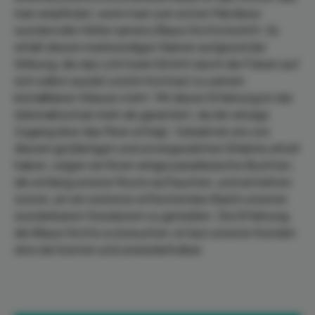
man empfindet, wenn man zum ersten Mal diese
wundervolle Höhle namens Blaue Grotte betritt. Es
erhält diesen merkwürdigen Namen aufgrund der
Wirkung, die das Licht beim Eintritt durch die Felsen auf
sich selbst ausübt und im Kontrast zu seinem
kristallklaren Wasser steht. Mit dieser Erfahrung ist der
Adrenalinschub mehr als garantiert, da der einzige
Zugang über das Meer erfolgt. Sobald wir uns von
diesem großartigen und unvergesslichen Erlebnis erholt
haben, zeigen wir Ihnen einige paradiesische Buchten,
die entlang unserer Route auftauchen, und wir kehren
zurück, um ein weiteres erfrischendes Bad in unseren
wunderbaren Gewässern zu genießen. Die Erfahrung,
die Blaue Grotte zu besuchen, ist laut unseren Kunden
eine der besten und unwiederholbar.