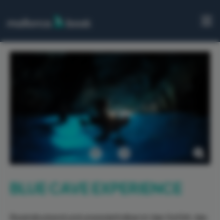
HOME
BOOTE
HÄFEN
AUSFLÜGE
ÜBER
UNS
Zurück
Weiter
KONTAKT
BLUE CAVE EXPERIENCE
Beeindruckend und unwiederholbar ist das Gefühl, das