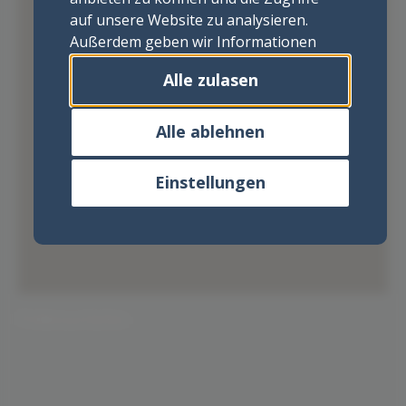
auf unsere Website zu analysieren.
Außerdem geben wir Informationen
zu Ihrer Verwendung unserer Website
Alle zulasen
an unsere Partner für soziale Medien,
Werbung und Analysen weiter. Unsere
Partner führen diese Informationen
Alle ablehnen
möglicherweise mit weiteren Daten
zusammen, die Sie ihnen
Einstellungen
bereitgestellt haben oder die sie im
Rahmen Ihrer Nutzung der Dienste
gesammelt haben.
Pollensa Hafen