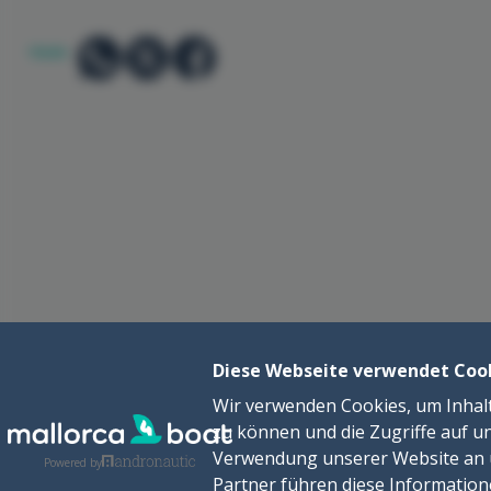
TEILEN:
Diese Webseite verwendet Coo
Wir verwenden Cookies, um Inhalt
zu können und die Zugriffe auf u
Verwendung unserer Website an u
Powered by
Partner führen diese Information