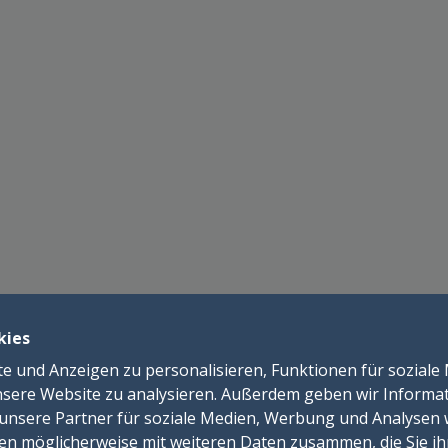
kies
e und Anzeigen zu personalisieren, Funktionen für soziale
nsere Website zu analysieren. Außerdem geben wir Informat
nsere Partner für soziale Medien, Werbung und Analysen 
en möglicherweise mit weiteren Daten zusammen, die Sie ihn