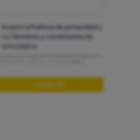
Acepto la
Política de privacidad
y
los
Términos y condiciones
de
esta página.
ta web está protegida por reCAPTCHA y Google
Política
 privacidad
y
Condiciones del servicio
aplicar.