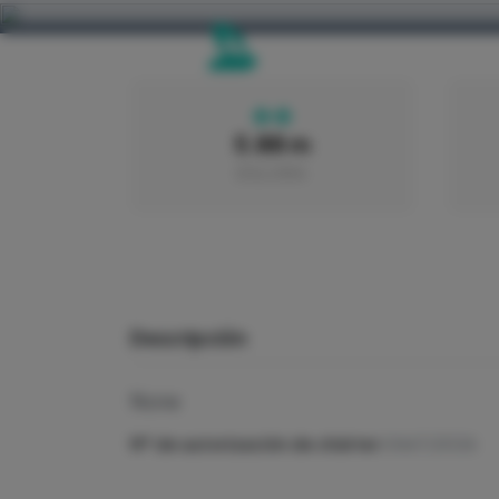
5.88 m
ESLORA
Descripción
None
Nº de autorización de chárter:
0667/2026