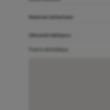
Nuestras tarifas base
Ubicación del barco
Puerto de Addaya