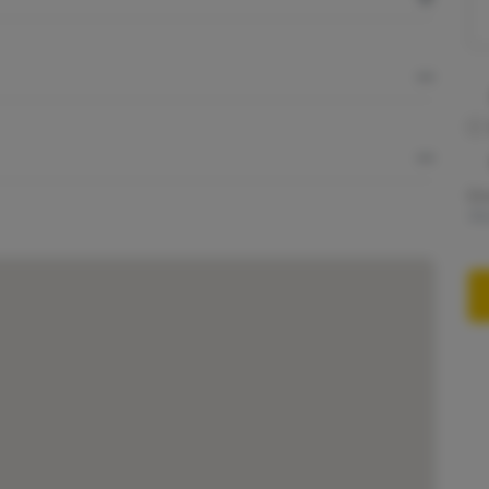
Es
de