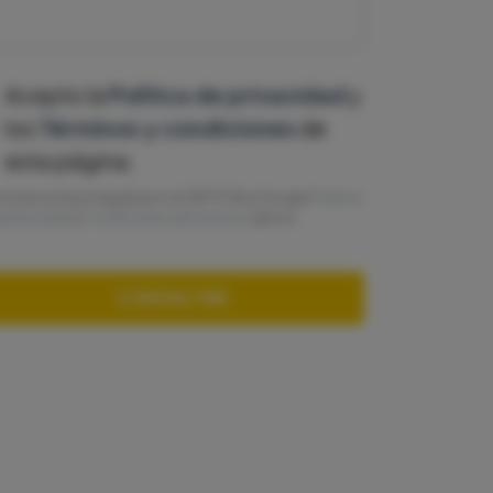
Acepto la
Política de privacidad
y
los
Términos y condiciones
de
esta página.
ta web está protegida por reCAPTCHA y Google
Política
 privacidad
y
Condiciones del servicio
aplicar.