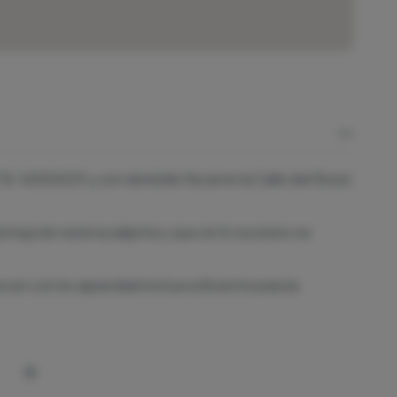
-16506529 y con domicilio fiscal en la Calle del Roser
a hoja de reserva adjunta y que en lo sucesivo se
n con la capacidad mutua suficiente para la
ropietaria de las barcas sin titulación ofertadas para