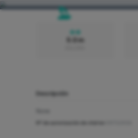
5.0 m
ESLORA
Descripción
None
Nº de autorización de chárter:
0573/2026