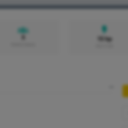
HOME
BARCOS
PUERTOS
EXCURSIONES
5
15 hp
PERSONAS
MOTOR