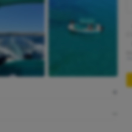
Es
de