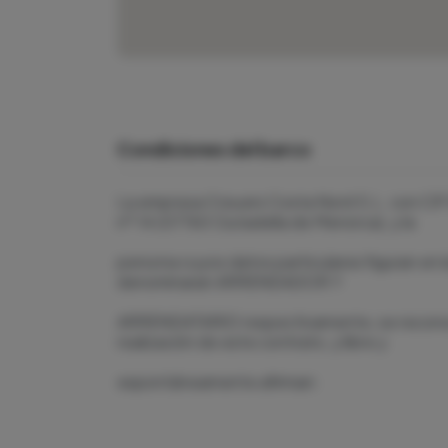
Condiciones del barco
La empresa Creuers Costa Nord S.L. con CIF B
nº 14 (07760 Ciutadella de Menorca), y la
persona cuyos datos particulares figuran en l
denominaran ARRENDADOR Y
ARRENDATARIO respectivamente, se reconoce
realización de este contrato, y libre y
espontáneamente afirman:
- Que la empresa Creuers Costa Nord S.L. es p
alquilar asi como de todo el