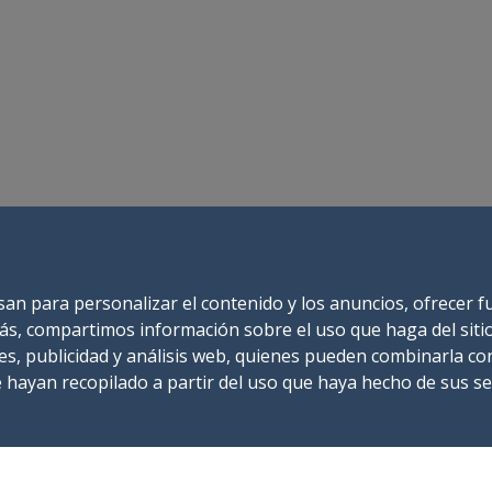
cimiento del arrendatario de inmediato, así como de
ar de buscar otra embarcación de alquiler de igual
condiciones pactadas, el arrendador procedería de
tario se compromete a no realizar ninguna reclamación
ión, el arrendatario recibirá del arrendador el
usan para personalizar el contenido y los anuncios, ofrecer 
e
demás, compartimos información sobre el uso que haga del sit
paros al mismo. De igual forma se le hará entrega de
es, publicidad y análisis web, quienes pueden combinarla co
hayan recopilado a partir del uso que haya hecho de sus ser
barcación.
mbarcación recibida y de todos sus accesorios siguiendo