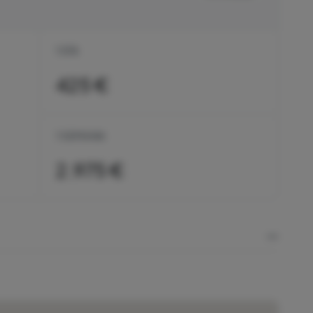
1 DÍA
425 €
1 SEMANA
2.975 €