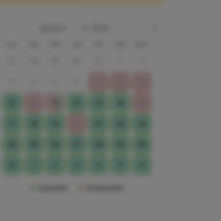
Lun
Mar
Mié
Jue
Vie
Sáb
Dom
27
28
29
30
31
1
2
3
4
5
6
7
8
9
12
10
11
13
14
15
16
17
18
19
20
21
22
23
24
25
26
27
28
29
30
31
1
2
3
4
5
6
Disponible
No disponible