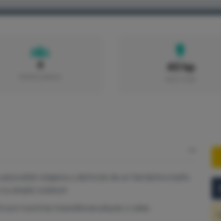
HOME
BARCOS
PUERTOS
EXCURSIONES
6
40 hp
PERSONAS
MOTOR
l podrán relajarse y disfrutar de un fantástico baño
n su amplio solarium
 por nuestras maravillosas playas o calas.
S