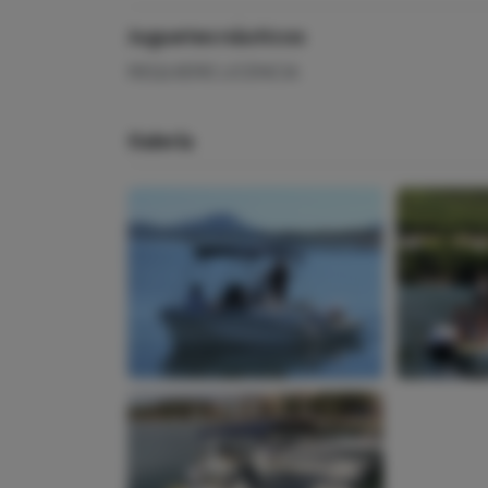
Juguetes náuticos
REQUIERE LICENCIA
Galería