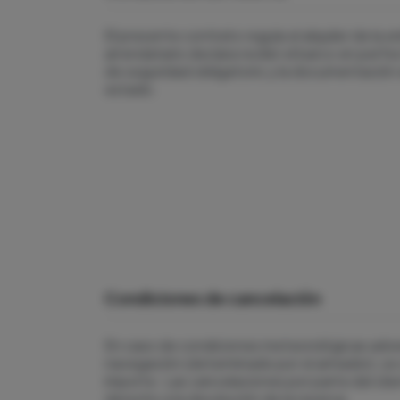
El presente contrato regula el alquiler de la
arrendatario declara recibir el barco en per
de seguridad obligatorio y la documentación
estado.
Condiciones de cancelación
En caso de condiciones meteorológicas adver
navegación (determinado por el armador), se
importe. Las cancelaciones por parte del cli
derecho a la devolución de la reserva.