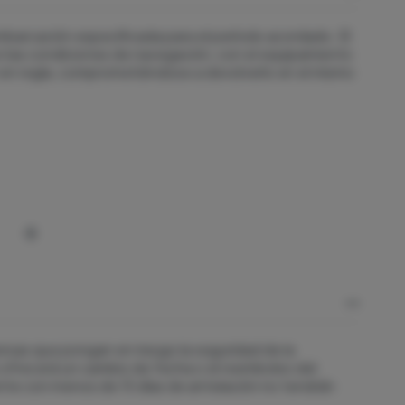
 embarcación especificada para el período acordado. El
fectas condiciones de navegación, con el equipamiento
 en regla, comprometiéndose a devolverlo en el mismo
sas que pongan en riesgo la seguridad de la
 ofrecerá un cambio de fecha o el reembolso del
ente con menos de 15 días de antelación no tendrán