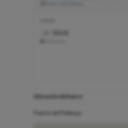
Puerto de Pollença
HORAS
300 €
4h
Ver horarios
Ubicación del barco
Puerto de Pollença