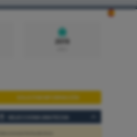
NOSOTROS
CONTACTO
2015
AÑO
SOLICITAR INFORMACIÓN
SELECCIONA UNA FECHA
elecciona la fecha de inicio