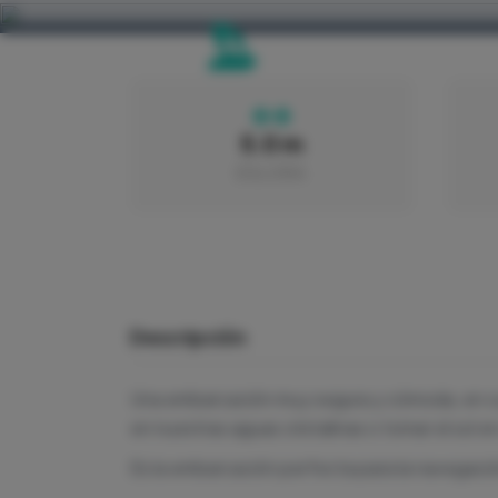
5.0 m
ESLORA
Descripción
Una embarcación muy segura y cómoda, en cua
en nuestras aguas cristalinas o tomar el sol e
Es la embarcación perfecta para la navegación